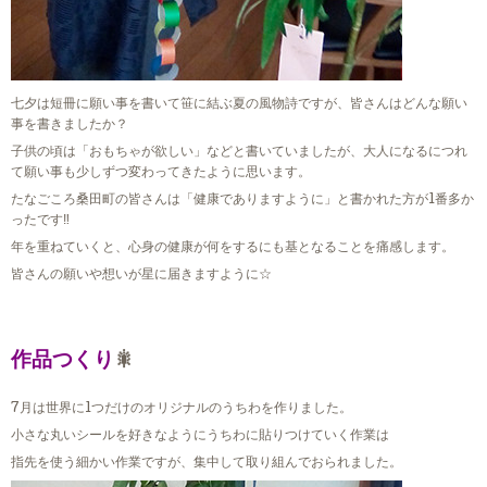
七夕は短冊に願い事を書いて笹に結ぶ夏の風物詩ですが、皆さんはどんな願い
事を書きましたか？
子供の頃は「おもちゃが欲しい」などと書いていましたが、大人になるにつれ
て願い事も少しずつ変わってきたように思います。
たなごころ桑田町の皆さんは「健康でありますように」と書かれた方が1番多か
ったです‼
年を重ねていくと、心身の健康が何をするにも基となることを痛感します。
皆さんの願いや想いが星に届きますように☆
作品つくり
🎇
7月は世界に1つだけのオリジナルのうちわを作りました。
小さな丸いシールを好きなようにうちわに貼りつけていく作業は
指先を使う細かい作業ですが、集中して取り組んでおられました。