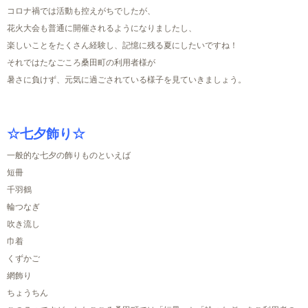
コロナ禍では活動も控えがちでしたが、
花火大会も普通に開催されるようになりましたし、
楽しいことをたくさん経験し、記憶に残る夏にしたいですね！
それではたなごころ桑田町の利用者様が
暑さに負けず、元気に過ごされている様子を見ていきましょう。
☆七夕飾り☆
一般的な七夕の飾りものといえば
短冊
千羽鶴
輪つなぎ
吹き流し
巾着
くずかご
網飾り
ちょうちん